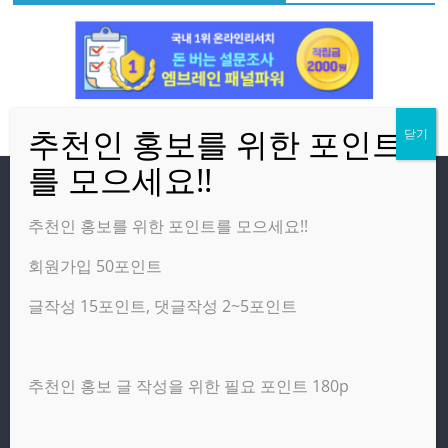
방문자
추천인 홍보를 위한 포인트를 모으세요!!
회원가입 50포인트
온라인 방문자:
3
오늘의 조회수:
6
글작성 15포인트, 댓글작성 2~5포인트
어제의 조회수:
3,142
추천인 홍보 글 작성을 위한 필요 포인트 180p
광고 제휴 홍보 일반 문의 : apptechgo@naver.com