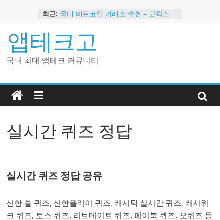
Skip
최근:
국내 비트코인 거래소 추천 – 고팍스
to
국내 코인 거래소 가입, 현금 지급 이벤
content
앱테크고
트
2024 강력히 추천하는 은행 멤버십 현
금 앱테크
국내 최대 앱테크 커뮤니티
해외 코인 거래소 추천 순위 BEST 2
현금 지급하는 국내 코인 거래소 추천
실시간 퀴즈 정답
실시간 퀴즈 정답 공유
신한 쏠 퀴즈, 신한플레이 퀴즈, 캐시닥 실시간 퀴즈, 캐시워
크 퀴즈, 토스 퀴즈, 리브메이트 퀴즈, 페이북 퀴즈, 오퀴즈 등