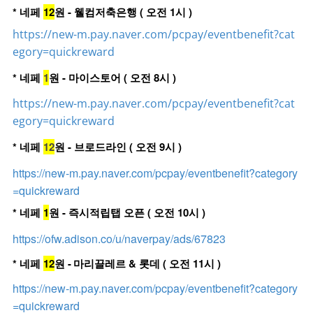
* 네페
12
원 - 웰컴저축은행 ( 오전 1시 )
https://new-m.pay.naver.com/pcpay/eventbenefit?cat
egory=quickreward
* 네페
1
원 - 마이스토어 ( 오전 8시 )
https://new-m.pay.naver.com/pcpay/eventbenefit?cat
egory=quickreward
* 네페
12
원 - 브로드라인 ( 오전 9시 )
https://new-m.pay.naver.com/pcpay/eventbenefit?category
=quickreward
* 네페
1
원 - 즉시적립탭 오픈 ( 오전 10시 )
https://ofw.adison.co/u/naverpay/ads/67823
* 네페
12
원 -
마리끌레르 & 롯데 ( 오전 11시 )
https://new-m.pay.naver.com/pcpay/eventbenefit?category
=quickreward