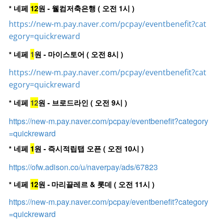
* 네페
12
원 - 웰컴저축은행 ( 오전 1시 )
https://new-m.pay.naver.com/pcpay/eventbenefit?cat
egory=quickreward
* 네페
1
원 - 마이스토어 ( 오전 8시 )
https://new-m.pay.naver.com/pcpay/eventbenefit?cat
egory=quickreward
* 네페
12
원 - 브로드라인 ( 오전 9시 )
https://new-m.pay.naver.com/pcpay/eventbenefit?category
=quickreward
* 네페
1
원 - 즉시적립탭 오픈 ( 오전 10시 )
https://ofw.adison.co/u/naverpay/ads/67823
* 네페
12
원 -
마리끌레르 & 롯데 ( 오전 11시 )
https://new-m.pay.naver.com/pcpay/eventbenefit?category
=quickreward