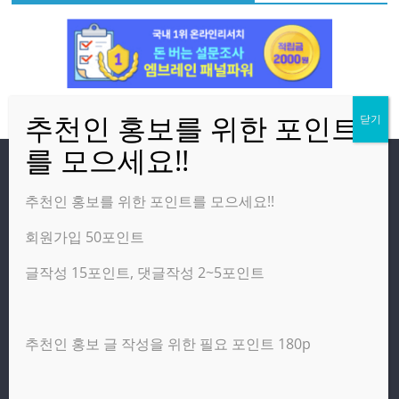
방문자
추천인 홍보를 위한 포인트를 모으세요!!
회원가입 50포인트
온라인 방문자:
2
오늘의 조회수:
3,007
글작성 15포인트, 댓글작성 2~5포인트
어제의 조회수:
4,277
추천인 홍보 글 작성을 위한 필요 포인트 180p
광고 제휴 홍보 일반 문의 : apptechgo@naver.com