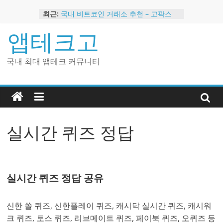
Skip
최근:
국내 비트코인 거래소 추천 – 고팍스
to
국내 코인 거래소 가입, 현금 지급 이벤
content
앱테크고
트
2024 강력히 추천하는 은행 멤버십 현
금 앱테크
국내 최대 앱테크 커뮤니티
해외 코인 거래소 추천 순위 BEST 2
현금 지급하는 국내 코인 거래소 추천
실시간 퀴즈 정답
실시간 퀴즈 정답 공유
신한 쏠 퀴즈, 신한플레이 퀴즈, 캐시닥 실시간 퀴즈, 캐시워
크 퀴즈, 토스 퀴즈, 리브메이트 퀴즈, 페이북 퀴즈, 오퀴즈 등