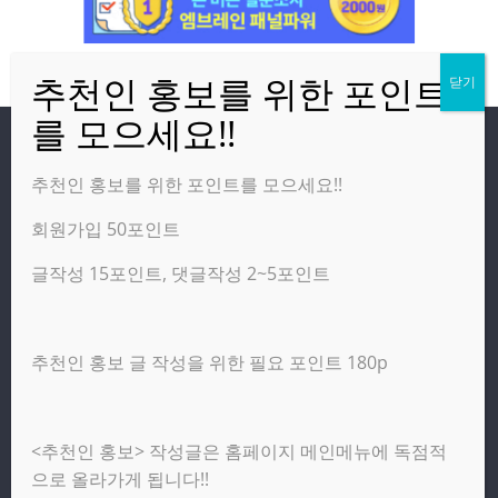
방문자
추천인 홍보를 위한 포인트를 모으세요!!
회원가입 50포인트
온라인 방문자:
6
오늘의 조회수:
2,365
글작성 15포인트, 댓글작성 2~5포인트
어제의 조회수:
4,277
추천인 홍보 글 작성을 위한 필요 포인트 180p
광고 제휴 홍보 일반 문의 : apptechgo@naver.com
<추천인 홍보> 작성글은 홈페이지 메인메뉴에 독점적
Copyright © 2026
앱테크고
. All rights reserved.
으로 올라가게 됩니다!!