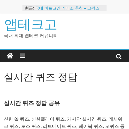
Skip
최근:
국내 비트코인 거래소 추천 – 고팍스
to
국내 코인 거래소 가입, 현금 지급 이벤
content
앱테크고
트
2024 강력히 추천하는 은행 멤버십 현
금 앱테크
국내 최대 앱테크 커뮤니티
해외 코인 거래소 추천 순위 BEST 2
현금 지급하는 국내 코인 거래소 추천
실시간 퀴즈 정답
실시간 퀴즈 정답 공유
신한 쏠 퀴즈, 신한플레이 퀴즈, 캐시닥 실시간 퀴즈, 캐시워
크 퀴즈, 토스 퀴즈, 리브메이트 퀴즈, 페이북 퀴즈, 오퀴즈 등