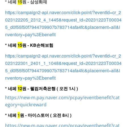
* 네페
15
원 - 삼성화재
https://campaign2-api.naver.com/click-point/?eventId=cr_2
023122205_2312_4_1445&request_id=20231223T00034
5_d0f55f50f7944709907b783714afa4fc&placement=all&i
nventory=pay%3Ebenefit
* 네페
15
원 - KB손해보험
https://campaign2-api.naver.com/click-point/?eventId=cr_2
023122301_2401_1_1048&request_id=20231223T00034
5_d0f55f50f7944709907b783714afa4fc&placement=all&i
nventory=pay%3Ebenefit
* 네페
12
원 - 웰컴저축은행 ( 오전 1시 )
https://new-m.pay.naver.com/pcpay/eventbenefit?cat
egory=quickreward
* 네페
1
원 - 마이스토어 ( 오전 8시 )
https://new-m.pay.naver.com/pcpay/eventbenefit?cat