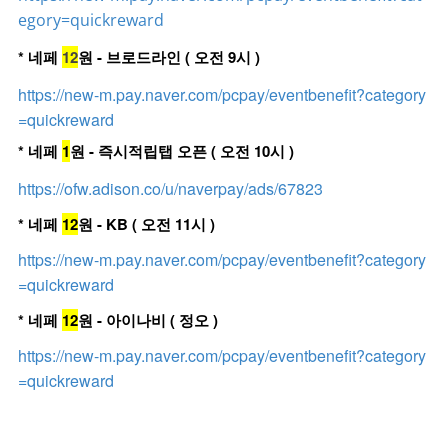
egory=quickreward
* 네페
12
원 - 브로드라인 ( 오전 9시 )
https://new-m.pay.naver.com/pcpay/eventbenefit?category
=quickreward
* 네페
1
원 - 즉시적립탭 오픈 ( 오전 10시 )
https://ofw.adison.co/u/naverpay/ads/67823
* 네페
12
원 - KB ( 오전 11시 )
https://new-m.pay.naver.com/pcpay/eventbenefit?category
=quickreward
* 네페
12
원 - 아이나비 ( 정오 )
https://new-m.pay.naver.com/pcpay/eventbenefit?category
=quickreward