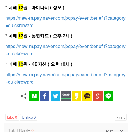
* 네페
12
원 - 아이나비 ( 정오 )
https://new-m.pay.naver.com/pcpay/eventbenefit?category
=quickreward
* 네페
12
원 - 농협카드 ( 오후 2시 )
https://new-m.pay.naver.com/pcpay/eventbenefit?category
=quickreward
* 네페
12
원 - KB자산 ( 오후 10시 )
https://new-m.pay.naver.com/pcpay/eventbenefit?category
=quickreward
Like
0
Unlike
0
Print
Total Reply
0