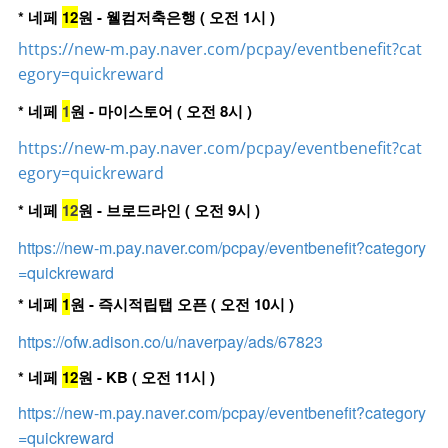
* 네페
12
원 - 웰컴저축은행 ( 오전 1시 )
https://new-m.pay.naver.com/pcpay/eventbenefit?cat
egory=quickreward
* 네페
1
원 - 마이스토어 ( 오전 8시 )
https://new-m.pay.naver.com/pcpay/eventbenefit?cat
egory=quickreward
* 네페
12
원 - 브로드라인 ( 오전 9시 )
https://new-m.pay.naver.com/pcpay/eventbenefit?category
=quickreward
* 네페
1
원 - 즉시적립탭 오픈 ( 오전 10시 )
https://ofw.adison.co/u/naverpay/ads/67823
* 네페
12
원 - KB ( 오전 11시 )
https://new-m.pay.naver.com/pcpay/eventbenefit?category
=quickreward