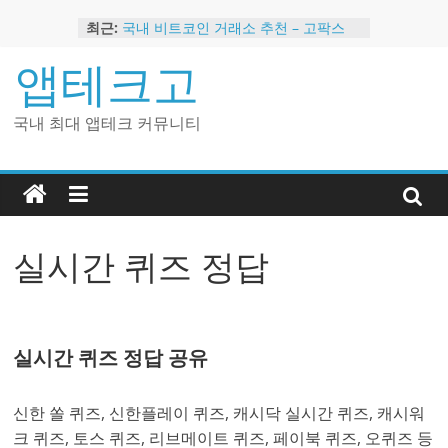
Skip
최근:
국내 비트코인 거래소 추천 – 고팍스
to
국내 코인 거래소 가입, 현금 지급 이벤
content
앱테크고
트
2024 강력히 추천하는 은행 멤버십 현
금 앱테크
국내 최대 앱테크 커뮤니티
해외 코인 거래소 추천 순위 BEST 2
현금 지급하는 국내 코인 거래소 추천
실시간 퀴즈 정답
실시간 퀴즈 정답 공유
신한 쏠 퀴즈, 신한플레이 퀴즈, 캐시닥 실시간 퀴즈, 캐시워
크 퀴즈, 토스 퀴즈, 리브메이트 퀴즈, 페이북 퀴즈, 오퀴즈 등