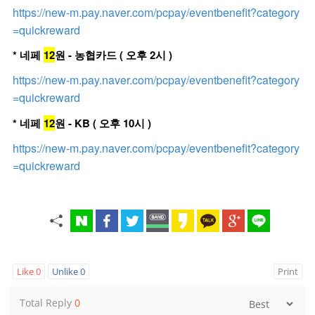
https://new-m.pay.naver.com/pcpay/eventbenefit?category
=quickreward
* 네페
12
원 - 농협카드 ( 오후 2시 )
https://new-m.pay.naver.com/pcpay/eventbenefit?category
=quickreward
* 네페
12
원 - KB ( 오후 10시 )
https://new-m.pay.naver.com/pcpay/eventbenefit?category
=quickreward
Like
0
Unlike
0
Print
Total Reply
0