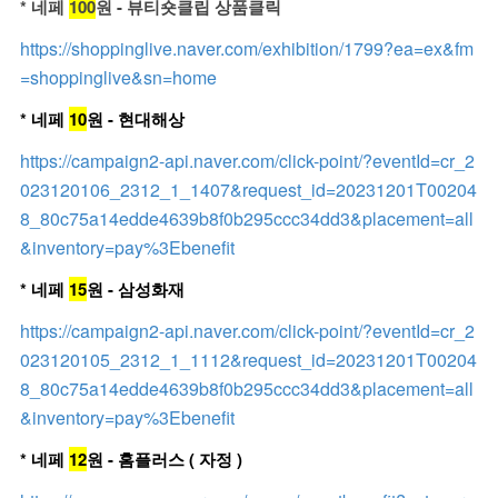
* 네페
100
원 - 뷰티숏클립 상품클릭
https://shoppinglive.naver.com/exhibition/1799?ea=ex&fm
=shoppinglive&sn=home
* 네페
10
원 - 현대해상
https://campaign2-api.naver.com/click-point/?eventId=cr_2
023120106_2312_1_1407&request_id=20231201T00204
8_80c75a14edde4639b8f0b295ccc34dd3&placement=all
&inventory=pay%3Ebenefit
* 네페
15
원 - 삼성화재
https://campaign2-api.naver.com/click-point/?eventId=cr_2
023120105_2312_1_1112&request_id=20231201T00204
8_80c75a14edde4639b8f0b295ccc34dd3&placement=all
&inventory=pay%3Ebenefit
* 네페
12
원 - 홈플러스 ( 자정 )