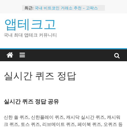
Skip
최근:
국내 비트코인 거래소 추천 – 고팍스
to
국내 코인 거래소 가입, 현금 지급 이벤
content
앱테크고
트
2024 강력히 추천하는 은행 멤버십 현
금 앱테크
국내 최대 앱테크 커뮤니티
해외 코인 거래소 추천 순위 BEST 2
현금 지급하는 국내 코인 거래소 추천
실시간 퀴즈 정답
실시간 퀴즈 정답 공유
신한 쏠 퀴즈, 신한플레이 퀴즈, 캐시닥 실시간 퀴즈, 캐시워
크 퀴즈, 토스 퀴즈, 리브메이트 퀴즈, 페이북 퀴즈, 오퀴즈 등