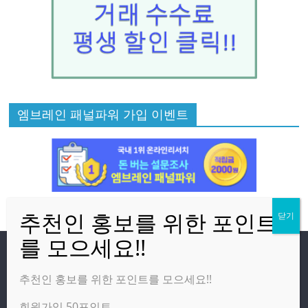
엠브레인 패널파워 가입 이벤트
방문자
추천인 홍보를 위한 포인트를 모으세요!!
회원가입 50포인트
온라인 방문자:
4