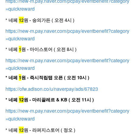
https://new-m.pay.naver.com/pcpay/eventbenefit?category
=quickreward
* 네페
12
원 - 숭의가든 ( 오전 4시 )
https://new-m.pay.naver.com/pcpay/eventbenefit?category
=quickreward
* 네페
1
원 - 마이스토어 ( 오전 8시 )
https://new-m.pay.naver.com/pcpay/eventbenefit?category
=quickreward
* 네페
1
원 - 즉시적립탭 오픈 ( 오전 10시 )
https://ofw.adison.co/u/naverpay/ads/67823
* 네페
12
원 - 마리끌레르
& KB ( 오전 11시 )
https://new-m.pay.naver.com/pcpay/eventbenefit?category
=quickreward
* 네페
12
원 - 라퍼지스토어 ( 정오 )