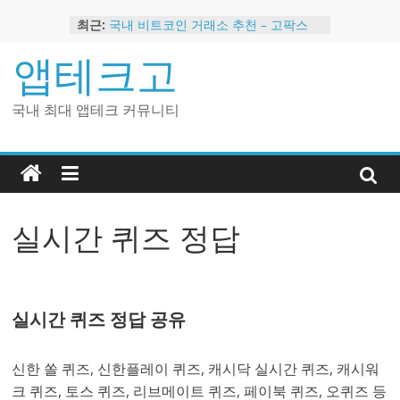
Skip
최근:
국내 비트코인 거래소 추천 – 고팍스
to
국내 코인 거래소 가입, 현금 지급 이벤
content
앱테크고
트
2024 강력히 추천하는 은행 멤버십 현
금 앱테크
국내 최대 앱테크 커뮤니티
해외 코인 거래소 추천 순위 BEST 2
현금 지급하는 국내 코인 거래소 추천
실시간 퀴즈 정답
실시간 퀴즈 정답 공유
신한 쏠 퀴즈, 신한플레이 퀴즈, 캐시닥 실시간 퀴즈, 캐시워
크 퀴즈, 토스 퀴즈, 리브메이트 퀴즈, 페이북 퀴즈, 오퀴즈 등