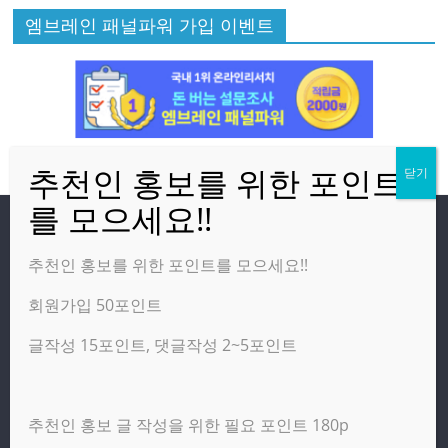
엠브레인 패널파워 가입 이벤트
방문자
추천인 홍보를 위한 포인트를 모으세요!!
회원가입 50포인트
온라인 방문자:
1
오늘의 조회수:
259
글작성 15포인트, 댓글작성 2~5포인트
어제의 조회수:
3,142
추천인 홍보 글 작성을 위한 필요 포인트 180p
광고 제휴 홍보 일반 문의 : apptechgo@naver.com