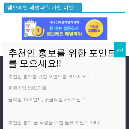
엠브레인 패널파워 가입 이벤트
방문자
추천인 홍보를 위한 포인트를 모으세요!!
회원가입 50포인트
온라인 방문자:
4
오늘의 조회수:
317
글작성 15포인트, 댓글작성 2~5포인트
어제의 조회수:
3,142
추천인 홍보 글 작성을 위한 필요 포인트 180p
광고 제휴 홍보 일반 문의 : apptechgo@naver.com