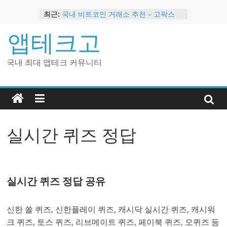
Skip
최근:
국내 비트코인 거래소 추천 – 고팍스
to
국내 코인 거래소 가입, 현금 지급 이벤
content
앱테크고
트
2024 강력히 추천하는 은행 멤버십 현
금 앱테크
국내 최대 앱테크 커뮤니티
해외 코인 거래소 추천 순위 BEST 2
현금 지급하는 국내 코인 거래소 추천
실시간 퀴즈 정답
실시간 퀴즈 정답 공유
신한 쏠 퀴즈, 신한플레이 퀴즈, 캐시닥 실시간 퀴즈, 캐시워
크 퀴즈, 토스 퀴즈, 리브메이트 퀴즈, 페이북 퀴즈, 오퀴즈 등