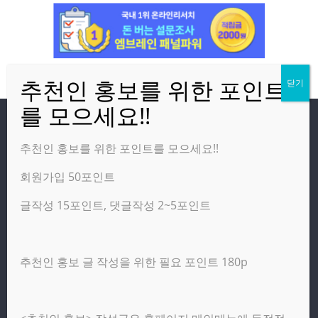
방문자
추천인 홍보를 위한 포인트를 모으세요!!
회원가입 50포인트
온라인 방문자:
1
오늘의 조회수:
3,088
글작성 15포인트, 댓글작성 2~5포인트
어제의 조회수:
4,277
추천인 홍보 글 작성을 위한 필요 포인트 180p
광고 제휴 홍보 일반 문의 : apptechgo@naver.com