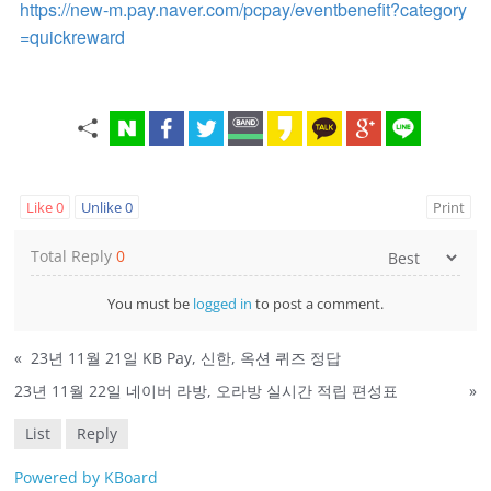
https://new-m.pay.naver.com/pcpay/eventbenefit?category
=quickreward
Like
0
Unlike
0
Print
Total Reply
0
You must be
logged in
to post a comment.
«
23년 11월 21일 KB Pay, 신한, 옥션 퀴즈 정답
23년 11월 22일 네이버 라방, 오라방 실시간 적립 편성표
»
List
Reply
Powered by KBoard