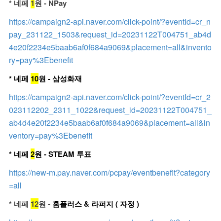
* 네페
1
원 - NPay
https://campaign2-api.naver.com/click-point/?eventId=cr_n
pay_231122_1503&request_id=20231122T004751_ab4d
4e20f2234e5baab6af0f684a9069&placement=all&invento
ry=pay%3Ebenefit
* 네페
10
원 - 삼성화재
https://campaign2-api.naver.com/click-point/?eventId=cr_2
023112202_2311_1022&request_id=20231122T004751_
ab4d4e20f2234e5baab6af0f684a9069&placement=all&in
ventory=pay%3Ebenefit
* 네페
2
원 - STEAM 투표
https://new-m.pay.naver.com/pcpay/eventbenefit?category
=all
* 네페
12
원 -
홈플러스 & 라퍼지 ( 자정 )