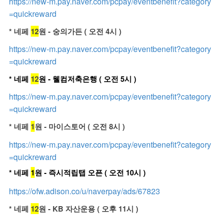
https://new-m.pay.naver.com/pcpay/eventbenefit?category
=quickreward
* 네페
12
원 - 숭의가든 ( 오전 4시 )
https://new-m.pay.naver.com/pcpay/eventbenefit?category
=quickreward
* 네페
12
원 - 웰컴저축은행 ( 오전 5시 )
https://new-m.pay.naver.com/pcpay/eventbenefit?category
=quickreward
* 네페
1
원 - 마이스토어 ( 오전 8시 )
https://new-m.pay.naver.com/pcpay/eventbenefit?category
=quickreward
* 네페
1
원 - 즉시적립탭 오픈 ( 오전 10시 )
https://ofw.adison.co/u/naverpay/ads/67823
* 네페
12
원 - KB 자산운용 ( 오후 11시 )