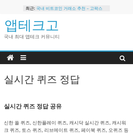
Skip
최근:
국내 비트코인 거래소 추천 – 고팍스
to
국내 코인 거래소 가입, 현금 지급 이벤
content
앱테크고
트
2024 강력히 추천하는 은행 멤버십 현
금 앱테크
국내 최대 앱테크 커뮤니티
해외 코인 거래소 추천 순위 BEST 2
현금 지급하는 국내 코인 거래소 추천
실시간 퀴즈 정답
실시간 퀴즈 정답 공유
신한 쏠 퀴즈, 신한플레이 퀴즈, 캐시닥 실시간 퀴즈, 캐시워
크 퀴즈, 토스 퀴즈, 리브메이트 퀴즈, 페이북 퀴즈, 오퀴즈 등