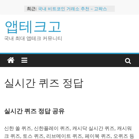
Skip
최근:
국내 비트코인 거래소 추천 – 고팍스
to
국내 코인 거래소 가입, 현금 지급 이벤
content
앱테크고
트
2024 강력히 추천하는 은행 멤버십 현
금 앱테크
국내 최대 앱테크 커뮤니티
해외 코인 거래소 추천 순위 BEST 2
현금 지급하는 국내 코인 거래소 추천
실시간 퀴즈 정답
실시간 퀴즈 정답 공유
신한 쏠 퀴즈, 신한플레이 퀴즈, 캐시닥 실시간 퀴즈, 캐시워
크 퀴즈, 토스 퀴즈, 리브메이트 퀴즈, 페이북 퀴즈, 오퀴즈 등