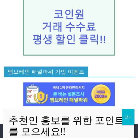
엠브레인 패널파워 가입 이벤트