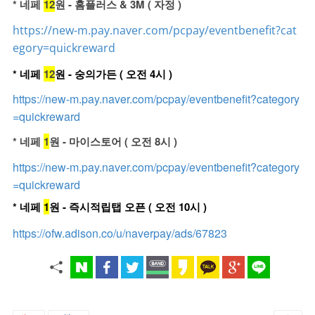
* 네페
12
원 - 홈플러스 & 3M ( 자정 )
https://new-m.pay.naver.com/pcpay/eventbenefit?cat
egory=quickreward
* 네페
12
원 - 숭의가든 ( 오전 4시 )
https://new-m.pay.naver.com/pcpay/eventbenefit?category
=quickreward
* 네페
1
원 - 마이스토어 ( 오전 8시 )
https://new-m.pay.naver.com/pcpay/eventbenefit?category
=quickreward
* 네페
1
원 - 즉시적립탭 오픈 ( 오전 10시 )
https://ofw.adison.co/u/naverpay/ads/67823