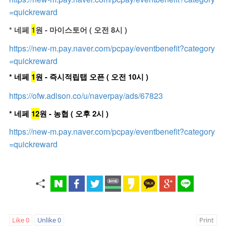
=quickreward
* 네페
1
원 - 마이스토어 ( 오전 8시 )
https://new-m.pay.naver.com/pcpay/eventbenefit?category
=quickreward
* 네페
1
원 - 즉시적립탭 오픈 ( 오전 10시 )
https://ofw.adison.co/u/naverpay/ads/67823
* 네페
12
원 - 농협 ( 오후 2시 )
https://new-m.pay.naver.com/pcpay/eventbenefit?category
=quickreward
Like
0
Unlike
0
Print