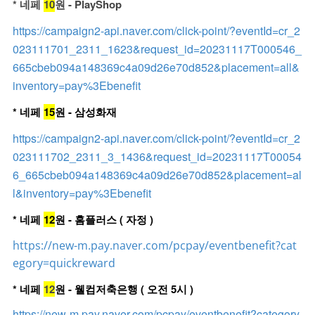
* 네페
10
원 - PlayShop
https://campaign2-api.naver.com/click-point/?eventId=cr_2
023111701_2311_1623&request_id=20231117T000546_
665cbeb094a148369c4a09d26e70d852&placement=all&
inventory=pay%3Ebenefit
* 네페
15
원 - 삼성화재
https://campaign2-api.naver.com/click-point/?eventId=cr_2
023111702_2311_3_1436&request_id=20231117T00054
6_665cbeb094a148369c4a09d26e70d852&placement=al
l&inventory=pay%3Ebenefit
* 네페
12
원 - 홈플러스 ( 자정 )
https://new-m.pay.naver.com/pcpay/eventbenefit?cat
egory=quickreward
* 네페
12
원 - 웰컴저축은행 ( 오전 5시 )
https://new-m.pay.naver.com/pcpay/eventbenefit?category