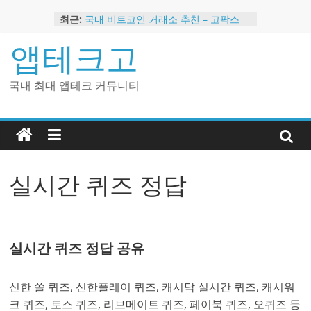
Skip
최근:
국내 비트코인 거래소 추천 – 고팍스
to
국내 코인 거래소 가입, 현금 지급 이벤
content
앱테크고
트
2024 강력히 추천하는 은행 멤버십 현
금 앱테크
국내 최대 앱테크 커뮤니티
해외 코인 거래소 추천 순위 BEST 2
현금 지급하는 국내 코인 거래소 추천
실시간 퀴즈 정답
실시간 퀴즈 정답 공유
신한 쏠 퀴즈, 신한플레이 퀴즈, 캐시닥 실시간 퀴즈, 캐시워
크 퀴즈, 토스 퀴즈, 리브메이트 퀴즈, 페이북 퀴즈, 오퀴즈 등