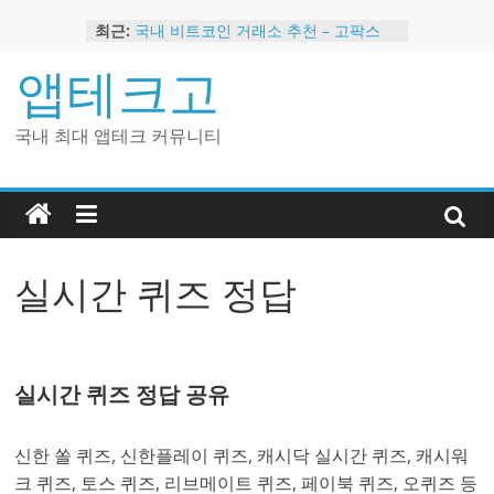
Skip
최근:
국내 비트코인 거래소 추천 – 고팍스
to
국내 코인 거래소 가입, 현금 지급 이벤
content
앱테크고
트
2024 강력히 추천하는 은행 멤버십 현
금 앱테크
국내 최대 앱테크 커뮤니티
해외 코인 거래소 추천 순위 BEST 2
현금 지급하는 국내 코인 거래소 추천
실시간 퀴즈 정답
실시간 퀴즈 정답 공유
신한 쏠 퀴즈, 신한플레이 퀴즈, 캐시닥 실시간 퀴즈, 캐시워
크 퀴즈, 토스 퀴즈, 리브메이트 퀴즈, 페이북 퀴즈, 오퀴즈 등