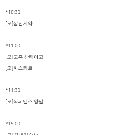
*10:30
[오]삼진제약
*11:00
[오]고흥 산티아고
[오]파스퇴르
*11:30
[오]삭피엔스 양말
*19:00
[오]21세기수산