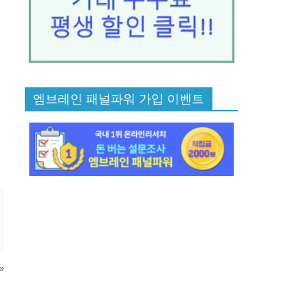
엠브레인 패널파워 가입 이벤트
»