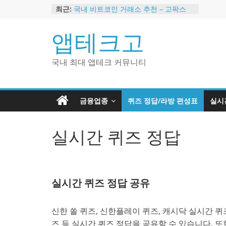
Skip
최근:
국내 비트코인 거래소 추천 – 고팍스
to
국내 코인 거래소 가입, 현금 지급 이벤
트
content
앱테크고
2024 강력히 추천하는 은행 멤버십 현
금 앱테크
해외 코인 거래소 추천 순위 BEST 2
국내 최대 앱테크 커뮤니티
현금 지급하는 국내 코인 거래소 추천
금융업종
퀴즈 정답/라방 편성표
실시
실시간 퀴즈 정답
실시간 퀴즈 정답 공유
신한 쏠 퀴즈, 신한플레이 퀴즈, 캐시닥 실시간 퀴즈
즈 등 실시간 퀴즈 정답을 공유할 수 있습니다. 또한