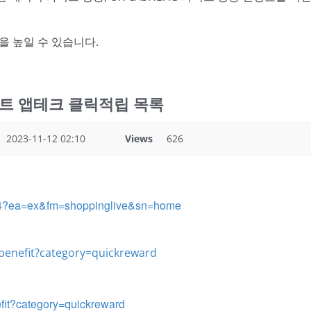
을 높일 수 있습니다.
인트 앱테크 클릭적립 목록
2023-11-12 02:10
Views
626
1744?ea=ex&fm=shoppinglive&sn=home
benefit?category=quickreward
fit?category=quickreward