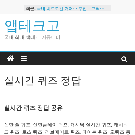
Skip
최근:
국내 비트코인 거래소 추천 – 고팍스
to
국내 코인 거래소 가입, 현금 지급 이벤
content
앱테크고
트
2024 강력히 추천하는 은행 멤버십 현
금 앱테크
국내 최대 앱테크 커뮤니티
해외 코인 거래소 추천 순위 BEST 2
현금 지급하는 국내 코인 거래소 추천
실시간 퀴즈 정답
실시간 퀴즈 정답 공유
신한 쏠 퀴즈, 신한플레이 퀴즈, 캐시닥 실시간 퀴즈, 캐시워
크 퀴즈, 토스 퀴즈, 리브메이트 퀴즈, 페이북 퀴즈, 오퀴즈 등