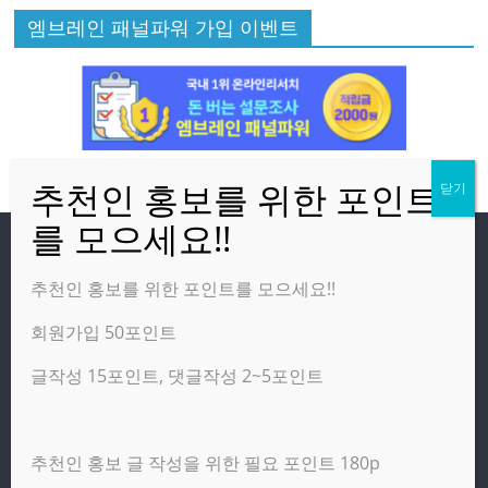
엠브레인 패널파워 가입 이벤트
방문자
추천인 홍보를 위한 포인트를 모으세요!!
회원가입 50포인트
온라인 방문자:
3
오늘의 조회수:
1,653
글작성 15포인트, 댓글작성 2~5포인트
어제의 조회수:
4,277
추천인 홍보 글 작성을 위한 필요 포인트 180p
광고 제휴 홍보 일반 문의 : apptechgo@naver.com