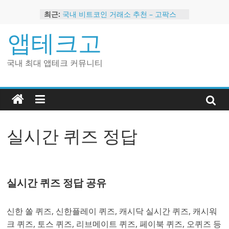
Skip
최근:
국내 비트코인 거래소 추천 – 고팍스
to
국내 코인 거래소 가입, 현금 지급 이벤
content
앱테크고
트
2024 강력히 추천하는 은행 멤버십 현
금 앱테크
국내 최대 앱테크 커뮤니티
해외 코인 거래소 추천 순위 BEST 2
현금 지급하는 국내 코인 거래소 추천
실시간 퀴즈 정답
실시간 퀴즈 정답 공유
신한 쏠 퀴즈, 신한플레이 퀴즈, 캐시닥 실시간 퀴즈, 캐시워
크 퀴즈, 토스 퀴즈, 리브메이트 퀴즈, 페이북 퀴즈, 오퀴즈 등