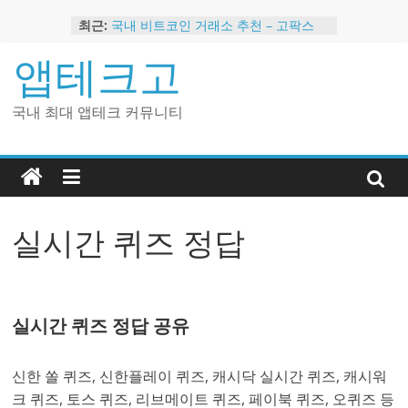
Skip
최근:
국내 비트코인 거래소 추천 – 고팍스
to
국내 코인 거래소 가입, 현금 지급 이벤
content
앱테크고
트
2024 강력히 추천하는 은행 멤버십 현
금 앱테크
국내 최대 앱테크 커뮤니티
해외 코인 거래소 추천 순위 BEST 2
현금 지급하는 국내 코인 거래소 추천
실시간 퀴즈 정답
실시간 퀴즈 정답 공유
신한 쏠 퀴즈, 신한플레이 퀴즈, 캐시닥 실시간 퀴즈, 캐시워
크 퀴즈, 토스 퀴즈, 리브메이트 퀴즈, 페이북 퀴즈, 오퀴즈 등