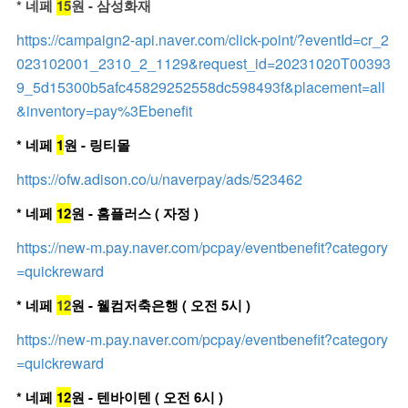
* 네페
15
원 - 삼성화재
https://campaign2-api.naver.com/click-point/?eventId=cr_2
023102001_2310_2_1129&request_id=20231020T00393
9_5d15300b5afc45829252558dc598493f&placement=all
&inventory=pay%3Ebenefit
* 네페
1
원 - 링티몰
https://ofw.adison.co/u/naverpay/ads/523462
* 네페
12
원 - 홈플러스 ( 자정 )
https://new-m.pay.naver.com/pcpay/eventbenefit?category
=quickreward
* 네페
12
원 - 웰컴저축은행 ( 오전 5시 )
https://new-m.pay.naver.com/pcpay/eventbenefit?category
=quickreward
* 네페
12
원 - 텐바이텐 ( 오전 6시 )