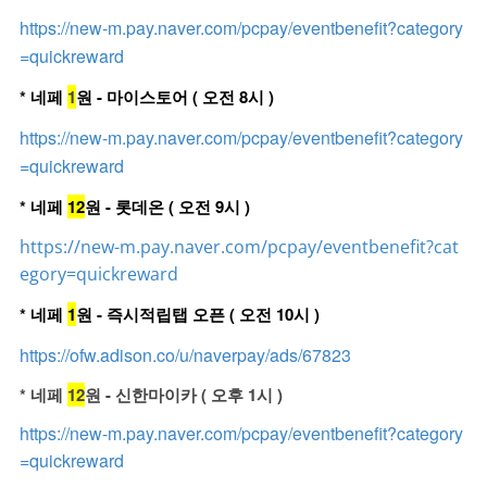
https://new-m.pay.naver.com/pcpay/eventbenefit?category
=quickreward
* 네페
1
원 - 마이스토어 ( 오전 8시 )
https://new-m.pay.naver.com/pcpay/eventbenefit?category
=quickreward
* 네페
12
원 - 롯데온 ( 오전 9시 )
https://new-m.pay.naver.com/pcpay/eventbenefit?cat
egory=quickreward
* 네페
1
원 - 즉시적립탭 오픈 ( 오전 10시 )
https://ofw.adison.co/u/naverpay/ads/67823
* 네페
12
원 - 신한마이카 ( 오후 1시 )
https://new-m.pay.naver.com/pcpay/eventbenefit?category
=quickreward