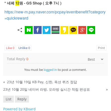
* 네페
12
원 - GS Shop ( 오후 7시 )
https://new-m.pay.naver.com/pcpay/eventbenefit?category
=quickreward
Like
0
Unlike
0
Print
Total Reply
0
You must be
logged in
to post a comment.
«
23년 10월 19일 KB Pay, 신한, 옥션 퀴즈 정답
23년 10월 20일 네이버 라방, 오라방 실시간 적립 편성표
»
List
Reply
Powered by KBoard