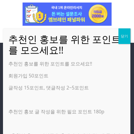
방문자
추천인 홍보를 위한 포인트를 모으세요!!
회원가입 50포인트
온라인 방문자:
3
오늘의 조회수:
695
글작성 15포인트, 댓글작성 2~5포인트
어제의 조회수:
3,142
추천인 홍보 글 작성을 위한 필요 포인트 180p
광고 제휴 홍보 일반 문의 : apptechgo@naver.com