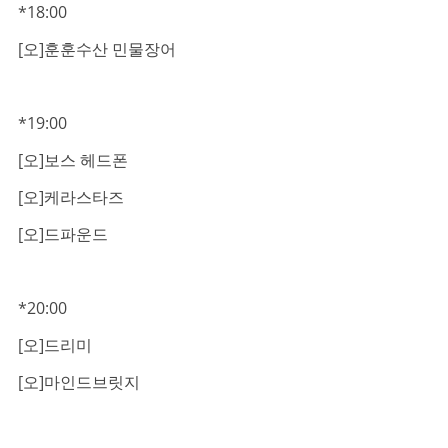
*18:00
[오]훈훈수산 민물장어
*19:00
[오]보스 헤드폰
[오]케라스타즈
[오]드파운드
*20:00
[오]드리미
[오]마인드브릿지