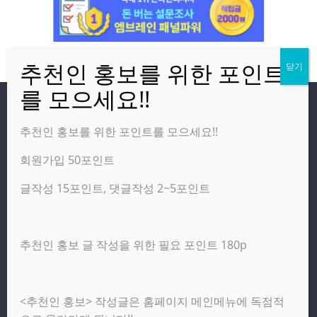
방문자
추천인 홍보를 위한 포인트를 모으세요!!
회원가입 50포인트
온라인 방문자:
1
오늘의 조회수:
254
글작성 15포인트, 댓글작성 2~5포인트
어제의 조회수:
3,142
추천인 홍보 글 작성을 위한 필요 포인트 180p
광고 제휴 홍보 일반 문의 : apptechgo@naver.com
<추천인 홍보> 작성글은 홈페이지 메인메뉴에 독점적
Copyright © 2026
앱테크고
. All rights reserved.