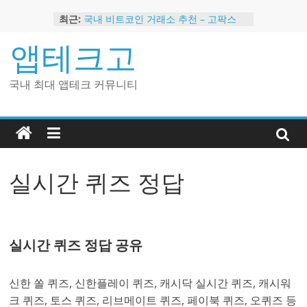
Skip
최근:
국내 비트코인 거래소 추천 – 고팍스
to
국내 코인 거래소 가입, 현금 지급 이벤
content
앱테크고
트
2024 강력히 추천하는 은행 멤버십 현
금 앱테크
국내 최대 앱테크 커뮤니티
해외 코인 거래소 추천 순위 BEST 2
현금 지급하는 국내 코인 거래소 추천
실시간 퀴즈 정답
실시간 퀴즈 정답 공유
신한 쏠 퀴즈, 신한플레이 퀴즈, 캐시닥 실시간 퀴즈, 캐시워
크 퀴즈, 토스 퀴즈, 리브메이트 퀴즈, 페이북 퀴즈, 오퀴즈 등