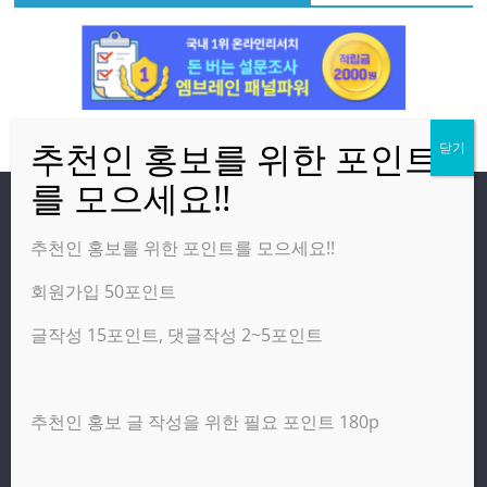
방문자
추천인 홍보를 위한 포인트를 모으세요!!
회원가입 50포인트
온라인 방문자:
2
오늘의 조회수:
3,121
글작성 15포인트, 댓글작성 2~5포인트
어제의 조회수:
4,277
추천인 홍보 글 작성을 위한 필요 포인트 180p
광고 제휴 홍보 일반 문의 : apptechgo@naver.com