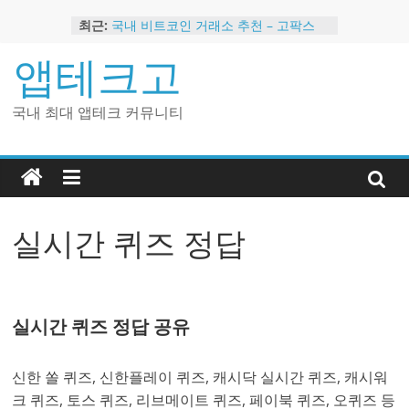
Skip
최근:
국내 비트코인 거래소 추천 – 고팍스
to
국내 코인 거래소 가입, 현금 지급 이벤
content
앱테크고
트
2024 강력히 추천하는 은행 멤버십 현
금 앱테크
국내 최대 앱테크 커뮤니티
해외 코인 거래소 추천 순위 BEST 2
현금 지급하는 국내 코인 거래소 추천
실시간 퀴즈 정답
실시간 퀴즈 정답 공유
신한 쏠 퀴즈, 신한플레이 퀴즈, 캐시닥 실시간 퀴즈, 캐시워
크 퀴즈, 토스 퀴즈, 리브메이트 퀴즈, 페이북 퀴즈, 오퀴즈 등