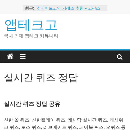
Skip
최근:
국내 비트코인 거래소 추천 – 고팍스
to
국내 코인 거래소 가입, 현금 지급 이벤
content
앱테크고
트
2024 강력히 추천하는 은행 멤버십 현
금 앱테크
국내 최대 앱테크 커뮤니티
해외 코인 거래소 추천 순위 BEST 2
현금 지급하는 국내 코인 거래소 추천
실시간 퀴즈 정답
실시간 퀴즈 정답 공유
신한 쏠 퀴즈, 신한플레이 퀴즈, 캐시닥 실시간 퀴즈, 캐시워
크 퀴즈, 토스 퀴즈, 리브메이트 퀴즈, 페이북 퀴즈, 오퀴즈 등