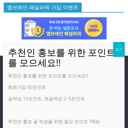
엠브레인 패널파워 가입 이벤트
방문자
추천인 홍보를 위한 포인트를 모으세요!!
회원가입 50포인트
온라인 방문자:
12
오늘의 조회수:
5,556
글작성 15포인트, 댓글작성 2~5포인트
어제의 조회수:
2,460
추천인 홍보 글 작성을 위한 필요 포인트 180p
광고 제휴 홍보 일반 문의 : apptechgo@naver.com