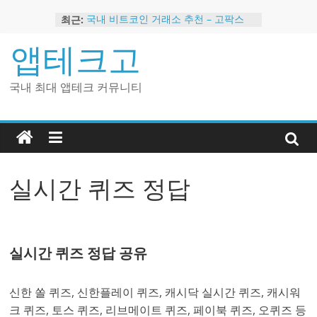
Skip
최근:
국내 비트코인 거래소 추천 – 고팍스
to
국내 코인 거래소 가입, 현금 지급 이벤
content
앱테크고
트
2024 강력히 추천하는 은행 멤버십 현
금 앱테크
국내 최대 앱테크 커뮤니티
해외 코인 거래소 추천 순위 BEST 2
현금 지급하는 국내 코인 거래소 추천
실시간 퀴즈 정답
실시간 퀴즈 정답 공유
신한 쏠 퀴즈, 신한플레이 퀴즈, 캐시닥 실시간 퀴즈, 캐시워
크 퀴즈, 토스 퀴즈, 리브메이트 퀴즈, 페이북 퀴즈, 오퀴즈 등