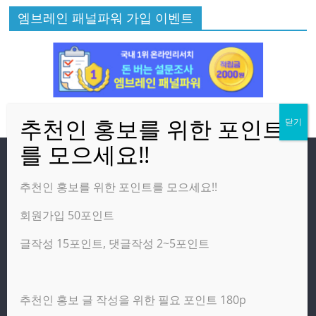
엠브레인 패널파워 가입 이벤트
방문자
추천인 홍보를 위한 포인트를 모으세요!!
회원가입 50포인트
온라인 방문자:
4
오늘의 조회수:
1,870
글작성 15포인트, 댓글작성 2~5포인트
어제의 조회수:
3,142
추천인 홍보 글 작성을 위한 필요 포인트 180p
광고 제휴 홍보 일반 문의 : apptechgo@naver.com