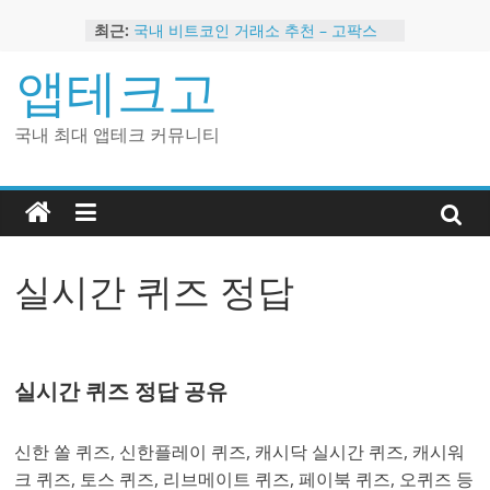
Skip
최근:
국내 비트코인 거래소 추천 – 고팍스
to
국내 코인 거래소 가입, 현금 지급 이벤
content
앱테크고
트
2024 강력히 추천하는 은행 멤버십 현
금 앱테크
국내 최대 앱테크 커뮤니티
해외 코인 거래소 추천 순위 BEST 2
현금 지급하는 국내 코인 거래소 추천
실시간 퀴즈 정답
실시간 퀴즈 정답 공유
신한 쏠 퀴즈, 신한플레이 퀴즈, 캐시닥 실시간 퀴즈, 캐시워
크 퀴즈, 토스 퀴즈, 리브메이트 퀴즈, 페이북 퀴즈, 오퀴즈 등