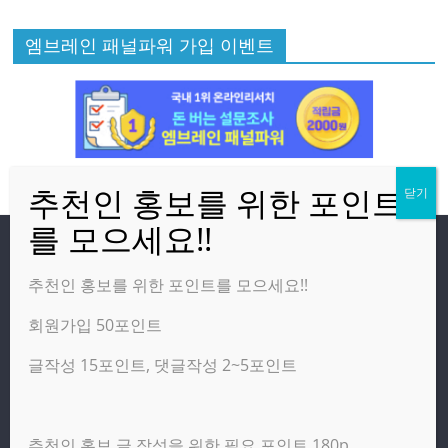
엠브레인 패널파워 가입 이벤트
방문자
추천인 홍보를 위한 포인트를 모으세요!!
회원가입 50포인트
온라인 방문자:
3
오늘의 조회수:
782
글작성 15포인트, 댓글작성 2~5포인트
어제의 조회수:
3,142
추천인 홍보 글 작성을 위한 필요 포인트 180p