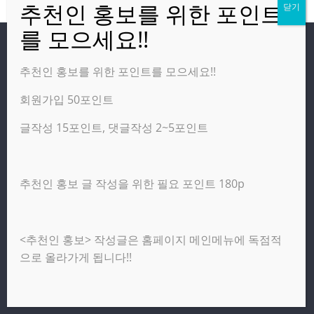
방문자
추천인 홍보를 위한 포인트를 모으세요!!
회원가입 50포인트
온라인 방문자:
1
오늘의 조회수:
259
글작성 15포인트, 댓글작성 2~5포인트
어제의 조회수:
3,142
추천인 홍보 글 작성을 위한 필요 포인트 180p
광고 제휴 홍보 일반 문의 : apptechgo@naver.com
<추천인 홍보> 작성글은 홈페이지 메인메뉴에 독점적
Copyright © 2026
앱테크고
. All rights reserved.
으로 올라가게 됩니다!!
테마:
ColorMag
(ThemeGrill 제작). Powered by
워드프레스
.