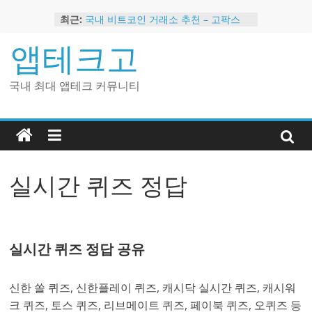
Skip
최근:
국내 비트코인 거래소 추천 – 고팍스
to
국내 코인 거래소 가입, 현금 지급 이벤
content
앱테크고
트
2024 강력히 추천하는 은행 멤버십 현
금 앱테크
국내 최대 앱테크 커뮤니티
해외 코인 거래소 추천 순위 BEST 2
현금 지급하는 국내 코인 거래소 추천
실시간 퀴즈 정답
실시간 퀴즈 정답 공유
신한 쏠 퀴즈, 신한플레이 퀴즈, 캐시닥 실시간 퀴즈, 캐시워
크 퀴즈, 토스 퀴즈, 리브메이트 퀴즈, 페이북 퀴즈, 오퀴즈 등