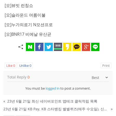
[오]뷰빗 런칭쇼
[오]슬라운드 여름이불
[오]누가의료기 N모션프로
[오]BNR17 비에날 유산균
Like
0
Unlike
0
Print
Total Reply
0
You must be
logged in
to post a comment.
«
23년 6월 21일 최신 네이버포인트 앱테크 클릭적립 목록
23년 6월 21일 KB Pay, KB 스타뱅킹 별별퀴즈(매주 수요일), 신한, 옥션 퀴즈 정답
»