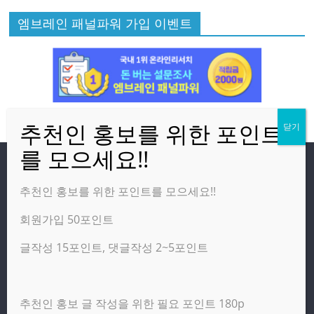
엠브레인 패널파워 가입 이벤트
방문자
추천인 홍보를 위한 포인트를 모으세요!!
회원가입 50포인트
온라인 방문자:
2
오늘의 조회수:
2,030
글작성 15포인트, 댓글작성 2~5포인트
어제의 조회수:
3,142
추천인 홍보 글 작성을 위한 필요 포인트 180p
광고 제휴 홍보 일반 문의 : apptechgo@naver.com