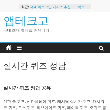
Skip
최근:
국내 비트코인 거래소 추천 – 고팍스
to
국내 코인 거래소 가입, 현금 지급 이벤
content
앱테크고
트
2024 강력히 추천하는 은행 멤버십 현
금 앱테크
국내 최대 앱테크 커뮤니티
해외 코인 거래소 추천 순위 BEST 2
현금 지급하는 국내 코인 거래소 추천
실시간 퀴즈 정답
실시간 퀴즈 정답 공유
신한 쏠 퀴즈, 신한플레이 퀴즈, 캐시닥 실시간 퀴즈, 캐시워
크 퀴즈, 토스 퀴즈, 리브메이트 퀴즈, 페이북 퀴즈, 오퀴즈 등