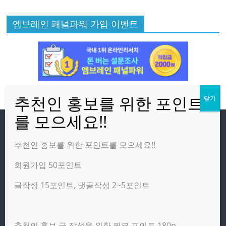
엠브레인 패널파워 가입 이벤트
방문자
추천인 홍보를 위한 포인트를 모으세요!!
회원가입 50포인트
온라인 방문자:
1
오늘의 조회수:
260
글작성 15포인트, 댓글작성 2~5포인트
어제의 조회수:
3,142
추천인 홍보 글 작성을 위한 필요 포인트 180p