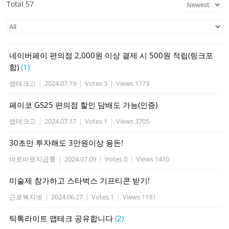
Total 57
네이버페이 편의점 2,000원 이상 결제 시 500원 적립(링크포
함)
(1)
앱테크고
|
2024.07.19
|
Votes 3
|
Views 1773
페이코 GS25 편의점 할인 담배도 가능(인증)
앱테크고
|
2024.07.17
|
Votes 1
|
Views 3705
30초만 투자해도 3만원이상 용돈!
바로바로지급륰
|
2024.07.09
|
Votes 0
|
Views 1410
미술제 참가하고 스타벅스 기프티콘 받기!
근로복지넷
|
2024.06.27
|
Votes 1
|
Views 1191
틱톡라이트 앱테크 공유합니다
(2)