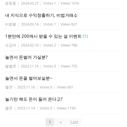
윤둥둥
|
2024.05.27
|
Votes 1
|
Views 1016
내 지식으로 수익창출하기, 비법거래소
비법왕
|
2024.03.14
|
Votes 1
|
Views 827
1분만에 200캐시 받을 수 있는 설 이벤트
(1)
오감자
|
2024.02.10
|
Votes 2
|
Views 788
놀면서 돈벌어 가실분?
별별콘
|
2023.11.16
|
Votes 0
|
Views 770
놀면서 돈을 벌어보실분~
별콘
|
2023.11.16
|
Votes 0
|
Views 831
놀기만 해도 돈이 들어 온다고?
별콘
|
2023.11.14
|
Votes 0
|
Views 1194
1
»
Last