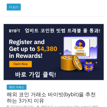
더 읽기
해외 거래소
해외 코인 거래소 바이빗(bybit)을 추천
하는 3가지 이유
2022년 11월 02일
앱테크고
" > <span class="the_author">앱테