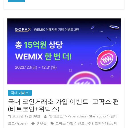
국내 거래소
국내 코인거래소 가입 이벤트- 고팍스 편
(비트코인+위믹스)
2023년 12월 09일
앱테크고
" > <span class="the_author">앱테
,
,
크고</span>
0 댓글
고팍스 가입 이벤트
국내 코인거래소
비