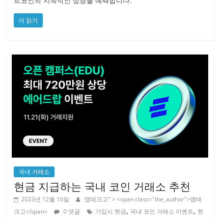
트코인의 지속적인 상승을 예측합니다.
더 읽기
국내 거래소
현금 지급하는 국내 코인 거래소 추천
2023년 12월 16일
앱테크고
" > <span class="the_author">앱테
,
,
크고</span>
0 댓글
가입시 현금
국내 코인 거래소 이벤트
현