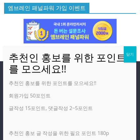
엠브레인 패널파워 가입 이벤트
방문자
추천인 홍보를 위한 포인트를 모으세요!!
회원가입 50포인트
온라인 방문자:
13
오늘의 조회수:
317
글작성 15포인트, 댓글작성 2~5포인트
어제의 조회수:
2,460
추천인 홍보 글 작성을 위한 필요 포인트 180p
광고 제휴 홍보 일반 문의 : apptechgo@naver.com