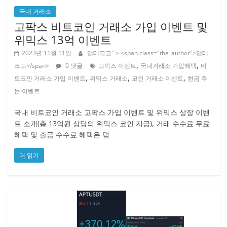
국내 거래소
고팍스 비트코인 거래소 가입 이벤트 및
위믹스 13억 이벤트
2023년 11월 11일
앱테크고
" > <span class="the_author">앱테
,
,
크고</span>
0 댓글
고팍스 이벤트
국내거래소 가입혜택
비
,
,
,
트코인 거래소 가입 이벤트
위믹스 거래소
코인 거래소 이벤트
현금 주
는 이벤트
국내 비트코인 거래소 고팍스 가입 이벤트 및 위믹스 상장 이벤
트 소개(총 13억원 상당의 위믹스 코인 지급), 거래 수수료 무료
혜택 및 출금 수수료 혜택은 덤
더 읽기